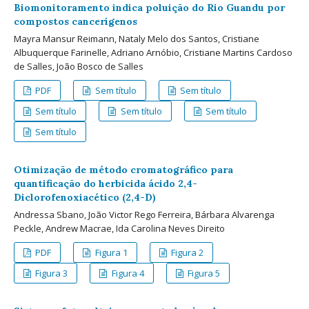
Biomonitoramento indica poluição do Rio Guandu por
compostos cancerígenos
Mayra Mansur Reimann, Nataly Melo dos Santos, Cristiane
Albuquerque Farinelle, Adriano Arnóbio, Cristiane Martins Cardoso
de Salles, João Bosco de Salles
PDF
Sem título
Sem título
Sem título
Sem título
Sem título
Sem título
Otimização de método cromatográfico para
quantificação do herbicida ácido 2,4-
Diclorofenoxiacético (2,4-D)
Andressa Sbano, João Victor Rego Ferreira, Bárbara Alvarenga
Peckle, Andrew Macrae, Ida Carolina Neves Direito
PDF
Figura 1
Figura 2
Figura 3
Figura 4
Figura 5