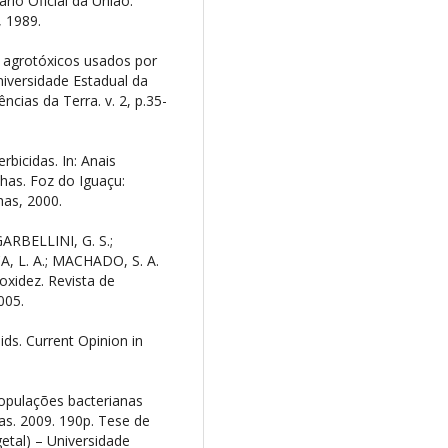
rio Oficial da União.
, 1989.
s agrotóxicos usados por
niversidade Estadual da
ncias da Terra. v. 2, p.35-
bicidas. In: Anais
has. Foz do Iguaçu:
has, 2000.
ARBELLINI, G. S.;
, L. A.; MACHADO, S. A.
oxidez. Revista de
005.
ids. Current Opinion in
populações bacterianas
as. 2009. 190p. Tese de
tal) – Universidade