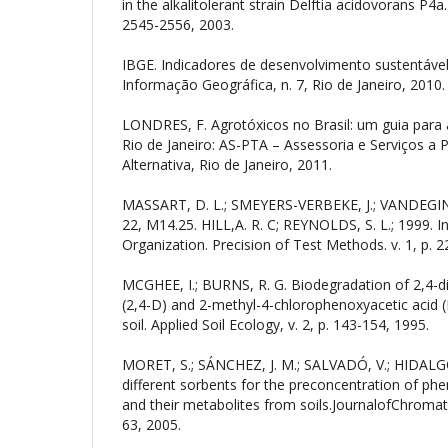
in the alkalitolerant strain Delftia acidovorans P4a.
2545-2556, 2003.
IBGE. Indicadores de desenvolvimento sustentável
Informação Geográfica, n. 7, Rio de Janeiro, 2010.
LONDRES, F. Agrotóxicos no Brasil: um guia para 
Rio de Janeiro: AS-PTA – Assessoria e Serviços a 
Alternativa, Rio de Janeiro, 2011.
MASSART, D. L.; SMEYERS-VERBEKE, J.; VANDEGIN
22, M14.25. HILL,A. R. C; REYNOLDS, S. L.; 1999. I
Organization. Precision of Test Methods. v. 1, p. 2
MCGHEE, I.; BURNS, R. G. Biodegradation of 2,4-d
(2,4-D) and 2-methyl-4-chlorophenoxyacetic acid
soil. Applied Soil Ecology, v. 2, p. 143-154, 1995.
MORET, S.; SÁNCHEZ, J. M.; SALVADÓ, V.; HIDALG
different sorbents for the preconcentration of phe
and their metabolites from soils.JournalofChromat
63, 2005.