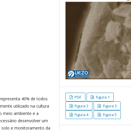
PDF
Figura 1
) representa 40% de todos
Figura 2
Figura 3
amente utilizado na cultura
 o meio ambiente e a
Figura 4
Figura 5
ecessário desenvolver um
no solo e monitoramento da