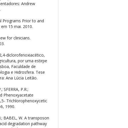
rientadores: Andrew
.
Programs Prior to and
o em 15 mai. 2010.
 for clinicians.
03.
,4-diclorofenoxiacético,
ricultura, por uma estirpe
isboa, Faculdade de
ologia e Hidrosfera. Tese
a: Ana Lúcia Leitão.
; SFERRA, P.R.;
ed Phenoxyacetate
,5- Trichlorophenoxycetic
56, 1990.
; BABEL, W. A transposon
 acid degradation pathway