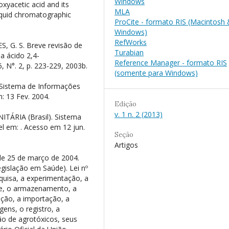
Windows
xyacetic acid and its
MLA
iquid chromatographic
ProCite - formato RIS (Macintosh
Windows)
RefWorks
, G. S. Breve revisão de
Turabian
a ácido 2,4-
Reference Manager - formato RIS
, N°. 2, p. 223-229, 2003b.
(somente para Windows)
. Sistema de Informações
 13 Fev. 2004.
Edição
v. 1 n. 2 (2013)
ÁRIA (Brasil). Sistema
el em:
. Acesso em 12 jun.
Seção
Artigos
 de 25 de março de 2004.
Legislação em Saúde). Lei nº
squisa, a experimentação, a
te, o armazenamento, a
ação, a importação, a
ens, o registro, a
ção de agrotóxicos, seus