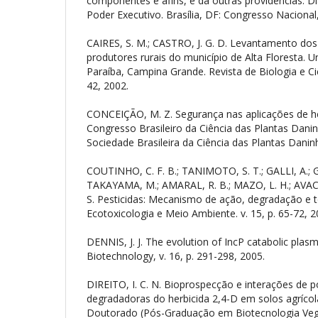
componentes e afins, e dá outras providências. Diá
Poder Executivo. Brasília, DF: Congresso Nacional
CAIRES, S. M.; CASTRO, J. G. D. Levantamento do
produtores rurais do município de Alta Floresta. U
Paraíba, Campina Grande. Revista de Biologia e Ciê
42, 2002.
CONCEIÇÃO, M. Z. Segurança nas aplicações de her
Congresso Brasileiro da Ciência das Plantas Danin
Sociedade Brasileira da Ciência das Plantas Danin
COUTINHO, C. F. B.; TANIMOTO, S. T.; GALLI, A.; G
TAKAYAMA, M.; AMARAL, R. B.; MAZO, L. H.; AVACA
S. Pesticidas: Mecanismo de ação, degradação e t
Ecotoxicologia e Meio Ambiente. v. 15, p. 65-72, 2
DENNIS, J. J. The evolution of IncP catabolic plasm
Biotechnology, v. 16, p. 291-298, 2005.
DIREITO, I. C. N. Bioprospecção e interações de 
degradadoras do herbicida 2,4-D em solos agrícol
Doutorado (Pós-Graduação em Biotecnologia Vege