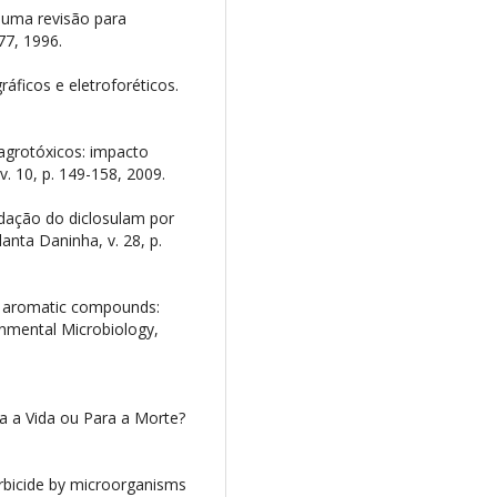
 uma revisão para
77, 1996.
áficos e eletroforéticos.
agrotóxicos: impacto
. 10, p. 149-158, 2009.
dação do diclosulam por
anta Daninha, v. 28, p.
to aromatic compounds:
onmental Microbiology,
ra a Vida ou Para a Morte?
erbicide by microorganisms