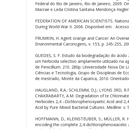
Federal do Rio de Janeiro, Rio de Janeiro, 2009. O
Macrae e Leda Cristina Santana Mendonça Hagler
FEDERATION OF AMERICAN SCIENTISTS. National 
During World War II. 2006. Disponível em:
. Acess
FRUMKIN, H. Agent orange and Cancer: An Overwiew
Environmental Carcinogens, v. 153, p. 245-255, 20
GUEDES, S. F. Estudo da biodegradação do ácido 2
um herbicida selectivo amplamente utilizado na ag
de Penicillium. 210. 280p. Universidade Nova De L
Ciências e Tecnologia, Grupo de Disciplinas de Ec
de mestrado, Monte da Caparica, 2010. Orientador
HAUGLAND, R.A.; SCHLEMM, D.J.; LYONS 3RD, R.P.
CHAKRABARTY, A.M. Degradation of te Chlorinat
Herbicides 2,4 –Dichlorophenoxyaetic Acid and 2,4
Acid by Pure Mixed Bacterial Cultures. Medline. v. 
HOFFMANN, D.; KLEINSTEUBER, S.; MÜLLER, R. H.
encoding the complete 2,4-dichlorophenoxiacetic