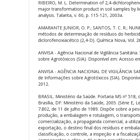
RIBEIRO, M. L. Determination of 2,4-dichloropheno
major transformation product in soil samples by l
analysis. Talanta, v. 60, p. 115-121, 2003a.
AMARANTE JUNIOR, O. P.; SANTOS, T. C. R.; NUNES
métodos de determinação de resíduos do herbicid
diclorofenoxiacético (2,4-D). Química Nova, Vol. 26
ANVISA - Agência Nacional de Vigilância Sanitária
sobre Agrotóxicos (SIA). Disponível em:
Acesso em:
ANVISA - AGÊNCIA NACIONAL DE VIGILÂNCIA SANIT
de Informações sobre Agrotóxicos (SIA). Disponív
2012.
BRASIL. Ministério da Saúde. Portaria MS nº 518,
Brasília, DF: Ministério da Saúde, 2005. (Série E, 
7.802, de 11 de julho de 1989. Dispõe sobre a pe
produção, a embalagem e rotulagem, o transpor
comercialização, a propaganda comercial, a utiliz
exportação, o destino final dos resíduos e embalag
classificação, o controle, a inspeção e a fiscaliza