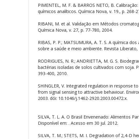
PIMENTEL, M. F. & BARROS NETO, B. Calibração:
químicos analíticos. Química Nova, v. 19., p. 268-2
RIBANI, M. et al. Validação em Métodos cromatogr
Química Nova, v. 27, p. 77-780, 2004.
RIBAS, P. P.; MATSUMURA, A. T. S. A química dos 
sobre a saúde e meio ambiente. Revista Liberato, v
RODRIGUES, N. R.; ANDRIETTA, M. G. S. Biodegra
bactérias isoladas de solos cultivados com soja. Pl
393-400, 2010.
SHINGLER, V. Integrated regulation in response 
from signal sensing to attractive behaviour. Envir
2003. dói: 10.1046/j.1462-2920.2003.00472.x.
SILVA, T. L. A. O Brasil Envenenado: Alimentos Pa
Disponível em:
. Acesso em 30 jul. 2012.
SILVA, T. M.; STETS, M. I. Degradation of 2,4-D h