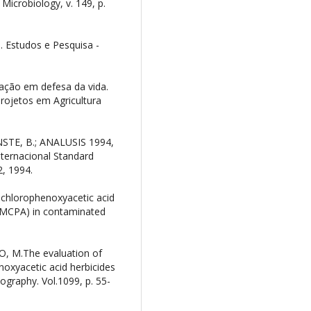
 Microbiology, v. 149, p.
. Estudos e Pesquisa -
ação em defesa da vida.
Projetos em Agricultura
STE, B.; ANALUSIS 1994,
nternacional Standard
2, 1994.
ichlorophenoxyacetic acid
 (MCPA) in contaminated
O, M.The evaluation of
noxyacetic acid herbicides
ography. Vol.1099, p. 55-