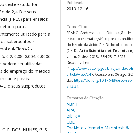
Publicado
vo deste estudo foi
2013-12-16
ão de 2,4-D e seus
ência (HPLC) para ensaios
 método para a
Como Citar
SBANO, Andressa et al. Otimização de
ntemente utilizado para a
método cromatográfico para quantific
 os subprodutos 4-
do herbicida ácido 2,4-Diclorofenoxiac
enol e 4-Cloro-2 -
(2,4-D).
Acta Scientiae et Technicae
5; 0,2; 0,08; 0,004; 0,0006
v. 1, n. 2, dez. 2013. ISSN 2317-8957.
Disponível em:
o podem ser utilizadas
<
http://www.uezo.rj.gov.br/ojs/index.ph
ados do emprego do método
article/view/24
>. Acesso em: 06 ago. 20
am que é possível
doi:
https://doi.org/10.17648/uezo-ast-
,4-D e seus subprodutos
v1i2.24
.
Fomatos de Citação
ABNT
APA
BibTeX
CBE
EndNote - formato Macintosh &
 C. R. DOS; NUNES, G. S.;