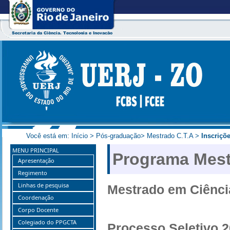
Você está em:
Início
>
Pós-graduação
>
Mestrado C.T.A
>
Inscriçõ
MENU PRINCIPAL
Programa Mest
Apresentação
Regimento
Linhas de pesquisa
Mestrado em Ciênci
Coordenação
Corpo Docente
Colegiado do PPGCTA
Processo Seletivo 