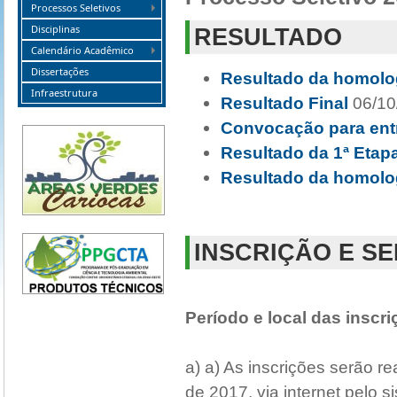
Processos Seletivos
Disciplinas
RESULTADO
Calendário Acadêmico
Dissertações
Resultado da homolo
Infraestrutura
Resultado Final
06/10
Convocação para ent
Resultado da 1ª Etap
Resultado da homolo
INSCRIÇÃO E S
Período e local das inscri
a) a) As inscrições serão r
de 2017, via internet pelo s