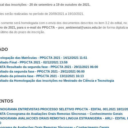
cal das inscrições - 20 de setembro a 19 de outubro de 2021.
ções serão realizadas no período de 20/09/2021 a 19/10/2021.
ão somente será homologada com o envio dos documentos descritos no item 3.2 do edital, no
ro de 2021, para o e-mail do PPGCTA – pos_ambiental@uezo.edu.br
de forma digitaliz
ltimo dia do prazo de inscrição.
ADO
logação das Matrículas - PPGCTA 2021 - 14/12/2021 11:51
ltado Final - PPGCTA 2021 - 02/12/2021 13:59
TA Resultado da segunda fase - PPGCTA 2021 - 29/11/2021 06:00
ltado da segunda fase - PPGCTA 2021 - 29/11/2021 06:00
ltado da primeira fase - PPGCTA 2021 - 13/11/2021 16:13
ltado da Homologação das inscrições no Mestrado de Ciência e Tecnologia
ENTOS
NOGRAMA ENTREVISTAS PROCESSO SELETIVO PPGCTA - EDITAL 001.2021 18/11/202
TA Cronograma de Avaliações Orais Remotas Síncronas – Conhecimento Gerais
NOGRAMA AVALIACOES ORAIS REMOTAS LINGUA ESTRANGEIRA - ARLI - EDITAL PPG
0
ograma de Avaliações Orais Remotas Síncronas – Conhecimento Gerais