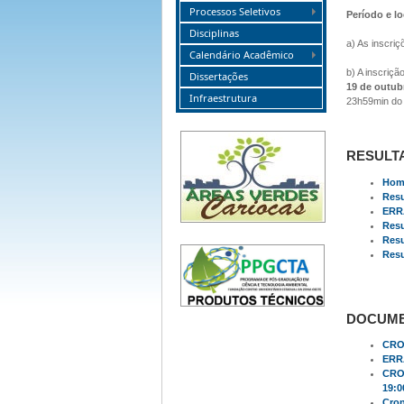
Processos Seletivos
Período e lo
Disciplinas
a) As inscri
Calendário Acadêmico
b) A inscriç
Dissertações
19 de outub
Infraestrutura
23h59min do ú
RESULT
Homo
Resu
ERRA
Resu
Resu
Resu
DOCUM
CRO
ERRA
CRO
19:0
Cron