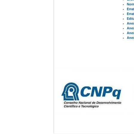
Norm
Erra
Erra
Edit
Anex
Anex
Anex
Anex