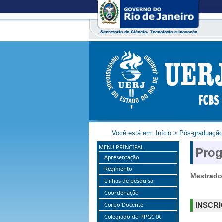
Você está em:
Início
>
Pós-graduaçã
MENU PRINCIPAL
Prog
Apresentação
Regimento
Mestrado
Linhas de pesquisa
Coordenação
Corpo Docente
INSCR
Colegiado do PPGCTA