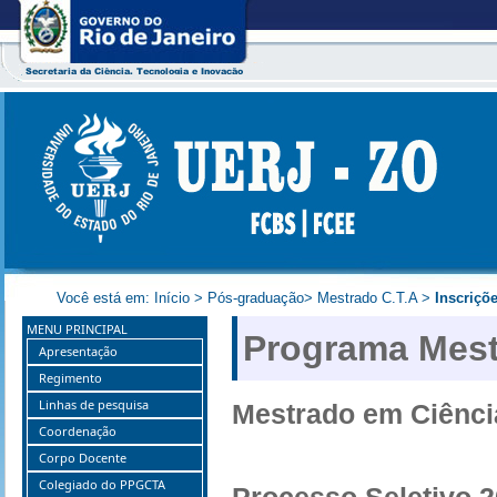
Você está em:
Início
>
Pós-graduação
>
Mestrado C.T.A
>
Inscriçõ
MENU PRINCIPAL
Programa Mest
Apresentação
Regimento
Linhas de pesquisa
Mestrado em Ciênci
Coordenação
Corpo Docente
Colegiado do PPGCTA