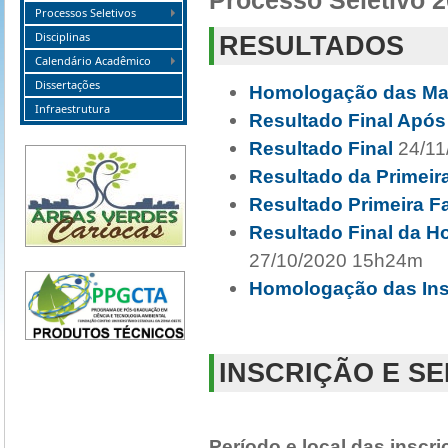
Processo Seletivo 
Processos Seletivos
Disciplinas
RESULTADOS
Calendário Acadêmico
Dissertações
Homologação das Mat
Infraestrutura
Resultado Final Apó
Resultado Final
24/11
Resultado da Primeir
Resultado Primeira F
Resultado Final da H
27/10/2020 15h24m
Homologação das Ins
INSCRIÇÃO E S
Período e local das inscr