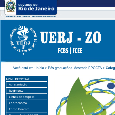
Você está em:
Início
>
Pós-graduação
>
Mestrado PPGCTA
>
Cole
MENU PRINCIPAL
Apresentação
Regimento
Linhas de pesquisa
Coordenação
Corpo Docente