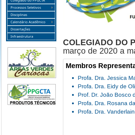
Colegiado do PPGCTA
Processos Seletivos
Disciplinas
Calendário Acadêmico
Dissertações
Infraestrutura
COLEGIADO DO 
março de 2020 a m
Membros Representan
Profa. Dra. Jessica M
Profa. Dra. Eidy de Ol
Prof. Dr. João Bosco 
Profa. Dra. Rosana da
Profa. Dra. Vanderla