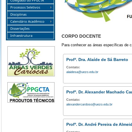
Colegiado do PPGCTA
Processos Seletivos
Disciplinas
Calendário Acadêmico
Dissertações
Infraestrutura
CORPO DOCENTE
Para conhecer as áreas específicas de c
Profª. Dra. Alaíde de Sá Barreto
Contato:
alaidesa@uezo.edu.br
Profº. Dr. Alexander Machado C
Contato:
alexandercardoso@uezo.edu.br
Profº. Dr. André Pereira de Almei