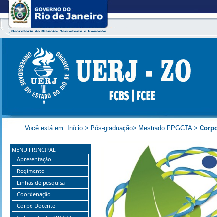
Você está em:
Início
>
Pós-graduação
>
Mestrado PPGCTA
>
Corpo
MENU PRINCIPAL
Apresentação
Regimento
Linhas de pesquisa
Coordenação
Corpo Docente