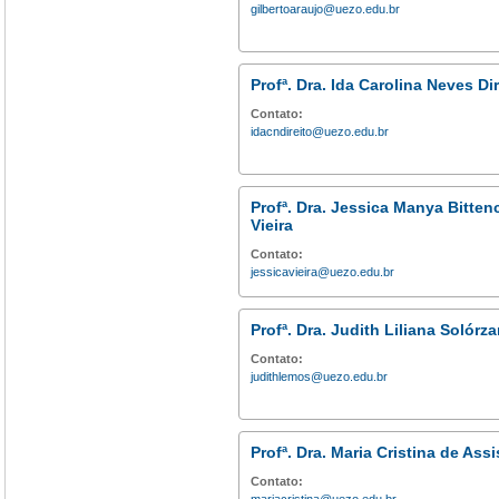
gilbertoaraujo@uezo.edu.br
Profª. Dra. Ida Carolina Neves Dir
Contato:
idacndireito@uezo.edu.br
Profª. Dra. Jessica Manya Bitten
Vieira
Contato:
jessicavieira@uezo.edu.br
Profª. Dra. Judith Liliana Solór
Contato:
judithlemos@uezo.edu.br
Profª. Dra. Maria Cristina de Assi
Contato: