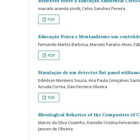
Reflexões sobre a Educação Ambiental Críti
marcelo aranda stortti, Celso Sanchez Pereira
PDF
Educação Física e Montanhismo um conteúdo 
Fernando Marlos Barbosa, Marcelo Paraíso Alves, Fábi
PDF
Simulação de um detector flat panel utiliz
Edmilson Monteiro Souza, Ana Paula Gonçalves Santos
Arruda Correa, Davi Ferreira Oliveira
PDF
Rheological Behavior of the Composites of 
Marcio da Silva Coutinho, Danielle Cristina Fernande
Jansen de Oliveira