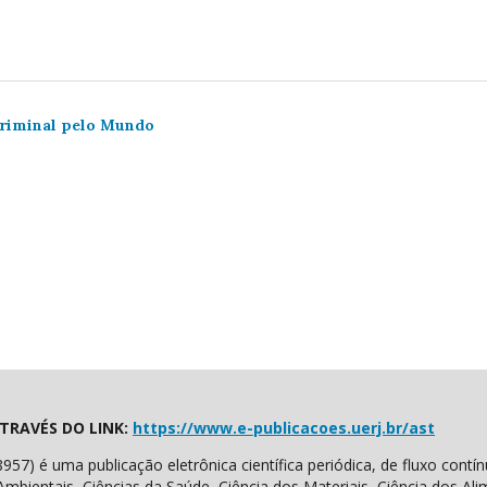
Criminal pelo Mundo
TRAVÉS DO LINK:
https://www.e-publicacoes.uerj.br/ast
8957) é uma publicação eletrônica científica periódica, de fluxo contí
Ambientais, Ciências da Saúde, Ciência dos Materiais, Ciência dos Al