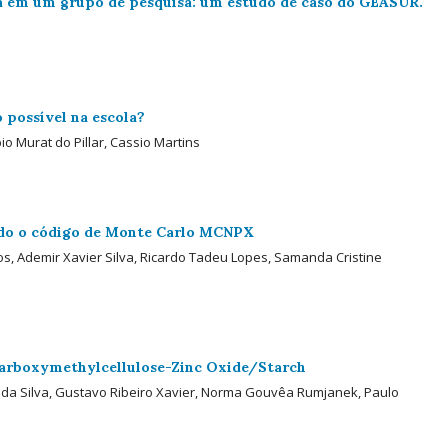
ca em um grupo de pesquisa: um estudo de caso do GEASUR.
possível na escola?
o Murat do Pillar, Cassio Martins
ando o código de Monte Carlo MCNPX
, Ademir Xavier Silva, Ricardo Tadeu Lopes, Samanda Cristine
Carboxymethylcellulose-Zinc Oxide/Starch
s da Silva, Gustavo Ribeiro Xavier, Norma Gouvêa Rumjanek, Paulo