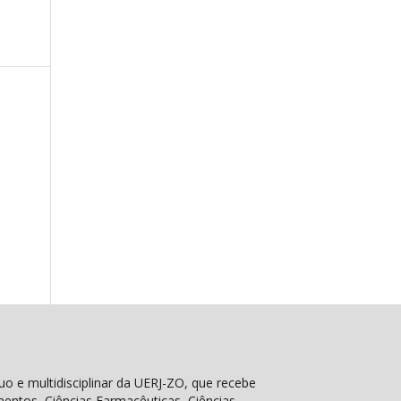
nuo e multidisciplinar da UERJ-ZO, que recebe
imentos, Ciências Farmacêuticas, Ciências