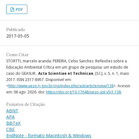
PDF
Publicado
2017-05-05
Como Citar
STORTTI, marcelo aranda; PEREIRA, Celso Sanchez. Reflexões sobre a
Educação Ambiental Crítica em um grupo de pesquisa: um estudo de
caso do GEASUR..
Acta Scientiae et Technicae
, [S.l.], v. 5, n. 1, maio
2017. ISSN 2317-8957. Disponível em:
<
http://www.uezo.rj.gov.br/ojs/index.php/ast/article/view/138
>. Acesso
em: 06 ago. 2026. doi:
https://doi.org/10.17648/uezo-ast-v5i1.138
.
Fomatos de Citação
ABNT
APA
BibTeX
CBE
EndNote - formato Macintosh & Windows