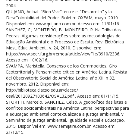
2004.
QUIJANO, Anibal. "Bien Vivir": entre el "Desarrollo" y la
Des/Colonialidad del Poder. Boletim OXFAM, mayo. 2010.
Disponível em: www.quijano.com.br. Acesso em: 11/01/16.
SANCHEZ, C.; MONTEIRO, B.; MONTEIRO, R. Na Trilha das
Pedras: Algumas considerações sobre as metodologias de
Educação Ambiental e o Processo de Escuta. Rev. Eletrônica
Mest. Educ. Ambient., v. 24, 2010. Disponível em:
https://www.seer.furg.br/remea/article/viewFile/3910/2336.
Acesso em: 10/02/16.
SVAMPA, Maristella. Consenso de los Commodities, Giro
Ecoterritorial y Pensamiento crítico en América Latina. Revista
del Observatorio Social de América Latina. año XIII n 32,
novembro. 2012. Disponível em:
http://biblioteca.clacso.edu.ar/clacso/
osal/20120927103642/OSAL32.pdf . Acesso em: 01/11/15.
STORTTI, Marcelo, SANCHEZ, Celso. A geopolítica das lutas e
conflitos socioambientais na América Latina: perspectivas para
a educação ambiental contextualizada a justiça ambiental. V
Seminário de Justiça ambiental, Igualdade Racial e Educação.
2015. Disponível em: www.semijaire.com.br. Acesso em:
21/12/15.