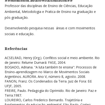
##submission.authorWithAffiliation##
Professor das disciplinas de Ensino de Ciências, Educação
Ambiental, Metodologia e Pratica de Ensino na graduação e
pós-graduação.
Desenvolvendo pesquisa nessas áreas e com movimentos
sociais e educação.
Referências
ACSELRAD, Henry (Org.). Conflitos social e meio ambiente. Rio
de Janeiro: Relume Dumará: FASE, 2004.
BOGADO, Adriana. "A luta também te ensina": Processos de
Ensino-aprendizagem no Marco de Movimentos Sociais
Argentinos. AURORA. Ano V, número 8, agosto. 2008.
FANON, Franz. Os Condenados da Terra. Juiz de Fora: Ed.
UFJF, 2005.
FREIRE, Paulo. Pedagogia do Oprimido. Rio de Janeiro: Paz e
Terra.1987.
LOUREIRO, Carlos Frederico Bernardo. Trajetória e
fundamentos da educação ambiental. São Paulo, Cortez,