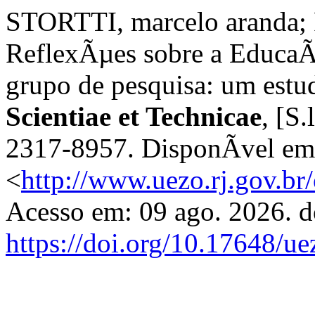
STORTTI, marcelo aranda;
ReflexÃµes sobre a Educa
grupo de pesquisa: um est
Scientiae et Technicae
, [S.
2317-8957. DisponÃ­vel em
<
http://www.uezo.rj.gov.br/
Acesso em: 09 ago. 2026. d
https://doi.org/10.17648/ue