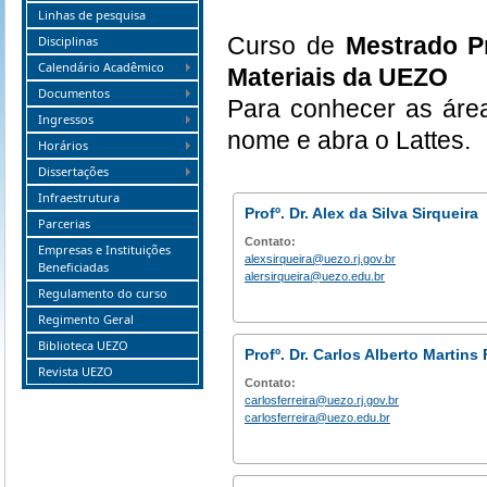
Linhas de pesquisa
Curso de
Mestrado Pr
Disciplinas
Calendário Acadêmico
Materiais da UEZO
Documentos
Para conhecer as área
Ingressos
nome e abra o Lattes.
Horários
Dissertações
Infraestrutura
Profº. Dr. Alex da Silva Sirqueira
Parcerias
Contato:
Empresas e Instituições
alexsirqueira@uezo.rj.gov.br
Beneficiadas
alersirqueira@uezo.edu.br
Regulamento do curso
Regimento Geral
Biblioteca UEZO
Profº. Dr. Carlos Alberto Martins 
Revista UEZO
Contato:
carlosferreira@uezo.rj.gov.br
carlosferreira@uezo.edu.br