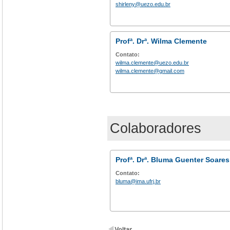
shirleny@uezo.edu.br
Profª. Drª. Wilma Clemente
Contato:
wilma.clemente@uezo.edu.br
wilma.clemente@gmail.com
Colaboradores
Profª. Drª. Bluma Guenter Soares
Contato:
bluma@ima.ufrj.br