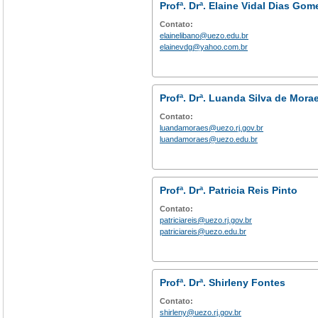
Profª. Drª. Elaine Vidal Dias Go
Contato:
elainelibano@uezo.edu.br
elainevdg@yahoo.com.br
Profª. Drª. Luanda Silva de Mora
Contato:
luandamoraes@uezo.rj.gov.br
luandamoraes@uezo.edu.br
Profª. Drª. Patricia Reis Pinto
Contato:
patriciareis@uezo.rj.gov.br
patriciareis@uezo.edu.br
Profª. Drª. Shirleny Fontes
Contato:
shirleny@uezo.rj.gov.br