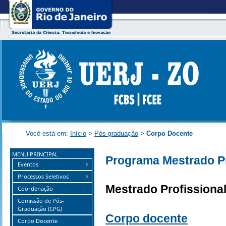
Você está em:
Início
>
Pós-graduação
>
Corpo Docente
MENU PRINCIPAL
Programa Mestrado Pr
Eventos
Processos Seletivos
Mestrado Profissional
Coordenação
Comissão de Pós-
Graduação (CPG)
Corpo docente
Corpo Docente