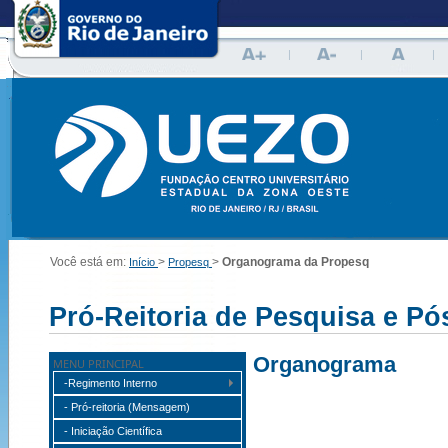
|
|
|
Você está em:
>
>
Organograma da Propesq
Início
Propesq
Pró-Reitoria de Pesquisa e P
Organograma
MENU PRINCIPAL
-Regimento Interno
- Pró-reitoria (Mensagem)
- Iniciação Científica