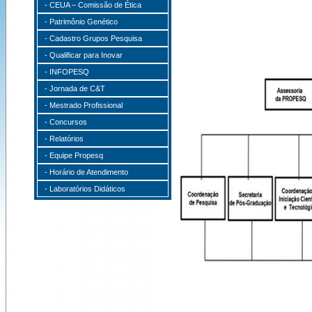
- CEUA – Comissão de Ética
- Patrimônio Genético
- Cadastro Grupos Pesquisa
- Qualificar para Inovar
- INFOPESQ
- Jornada de C&T
- Mestrado Profissional
- Concursos
- Relatórios
- Equipe Propesq
- Horário de Atendimento
- Laboratórios Didáticos