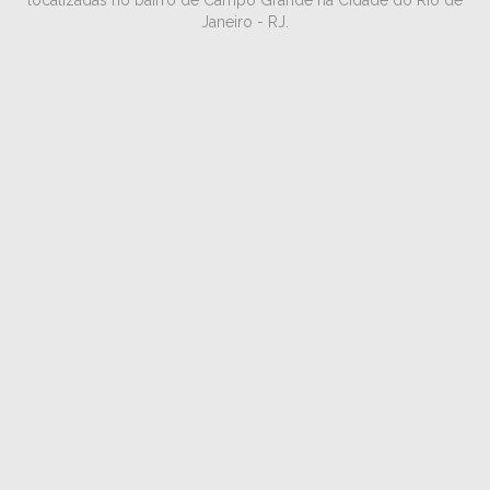
localizadas no bairro de Campo Grande na Cidade do Rio de
Janeiro - RJ.