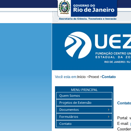
Contato
Você esta em:
Início
>
Proext
>
MENU PRINCIPAL
Quem Somos
Projetos de Extensão
Contat
Documentos
Formulários
Portal:
Contato
E-mail:
Coorden