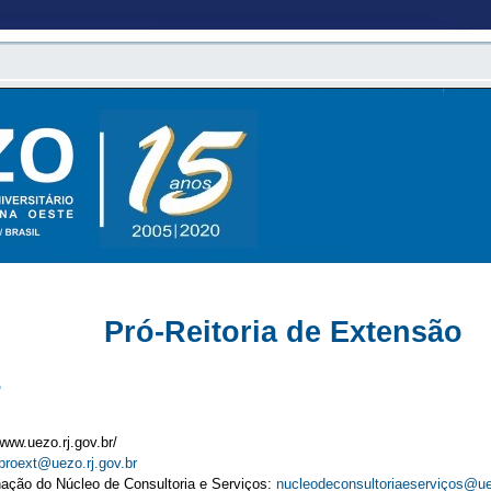
Pró-Reitoria de Extensão
o
www.uezo.rj.gov.br/
proext@uezo.rj.gov.br
ação do Núcleo de Consultoria e Serviços:
nucleodeconsultoriaeserviços@uez