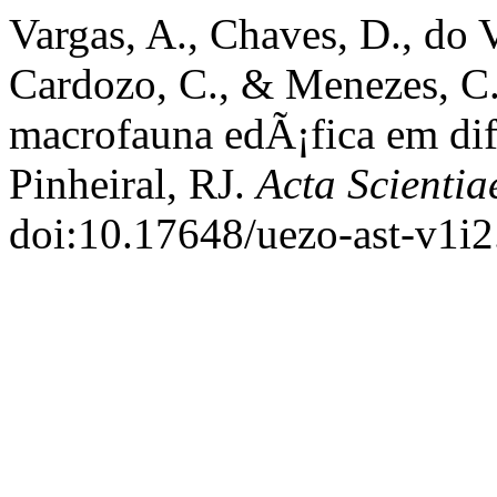
Vargas, A., Chaves, D., do V
Cardozo, C., & Menezes, C.
macrofauna edÃ¡fica em dif
Pinheiral, RJ.
Acta Scientia
doi:10.17648/uezo-ast-v1i2