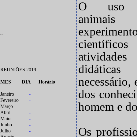
O uso 
animais
experiment
...
científic
atividades
didática
REUNIÕES 2019
necessário,
MES
DIA
Horário
dos conheci
Janeiro
-
Fevereiro
-
homem e do
Março
-
Abril
-
Maio
-
Junho
-
Os profissi
Julho
-
Agosto
-